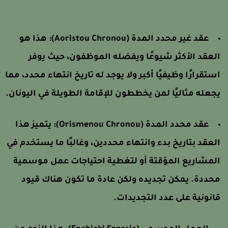
عقد غير محدد المدة (Aoristou Chronou): هذا هو
لعقد الأكثر شيوعًا ويفضله الموظفون، حيث يوفر
ستقرارًا وظيفيًا أكبر ولا يوجد له تاريخ انتهاء محدد، مما
جعله مثاليًا لمن يخططون للإقامة الطويلة في اليونان.
عقد محدد المدة (Orismenou Chronou): يتميز هذا
لعقد بتاريخ بدء وانتهاء محددين، وغالبًا ما يستخدم في
لمشاريع المؤقتة أو لتغطية احتياجات عمل موسمية
حددة. يمكن تجديده ولكن عادة ما تكون هناك قيود
انونية على عدد التجديدات.