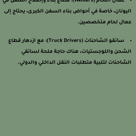
عمال اللحام (Welders): قطاع بناء وإصلاح السفن في
ليونان، خاصة في أحواض بناء السفن الكبرى، يحتاج إلى
مال لحام متخصصين.
سائقو الشاحنات (Truck Drivers): مع ازدهار قطاع
لشحن واللوجستيات، هناك حاجة ملحة لسائقي
لشاحنات لتلبية متطلبات النقل الداخلي والدولي.