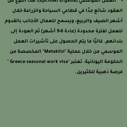
العمل الموسمي (Epchiaki Ergasia): هذا النوع من
لعقود شائع جدًا في قطاعي السياحة والزراعة خلال
شهر الصيف والربيع، ويسمح للعمال الأجانب بالقدوم
للعمل لفترة محدودة (عادة 6-9 أشهر) ثم العودة إلى
لدانهم. غالبًا ما يتم الحصول على تأشيرات العمل
الموسمي من خلال عملية "Metaklisi" المخصصة من
الحكومة اليونانية. تعتبر "Greece seasonal work visa "
رصة ذهبية للكثيرين.