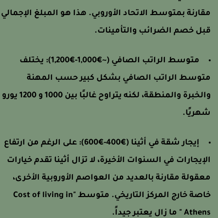
قارنة بمتوسط الاتحاد الأوروبي. هذا هو المبلغ الإجمالي
بل خصم الضرائب والتأمينات.
متوسط الراتب الصافي (~€1,000-€1,200): يختلف
توسط الراتب الصافي بشكل كبير حسب المهنة
والخبرة والمنطقة، لكنه يتراوح غالبًا بين 1000 و 1200 يورو
هريًا.
إيجار شقة في أثينا (€400-€600): على الرغم من ارتفاع
لإيجارات في السنوات الأخيرة، لا تزال أثينا تقدم خيارات
عقولة مقارنة بالعديد من العواصم الأوروبية الأخرى،
خاصة خارج المركز التاريخي. متوسط "Cost of living in
Athe " ما زال يعتبر جيداً.