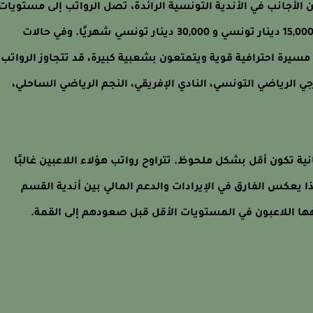
ين الأجانب في الأندية التونسية الرائدة، تصل الرواتب إلى مستويات
أعلى بكثير. يمكن لهؤلاء اللاعبين أن يتقاضوا ما بين 15,000 دينار تونسي و 30,000 دينار تونسي شهريًا. وفي حالات
 مسيرة احترافية قوية ويتمتعون بشعبية كبيرة، قد تتجاوز الرواتب
لترجي الرياضي التونسي، النادي الإفريقي، النجم الرياضي الساحلي،
انية تكون أقل بشكل ملحوظ. تتراوح رواتب هؤلاء اللاعبين غالبًا
نار تونسي شهريًا. هذا يعكس الفارق في الإيرادات والدعم المالي بين أندية القسم
جهها اللاعبون في المستويات الأقل قبل صعودهم إلى القمة.