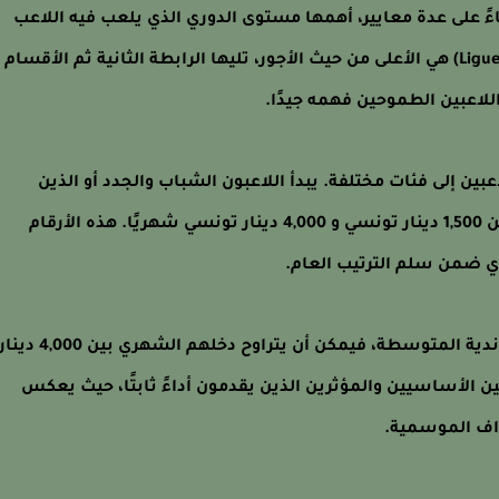
ءً على عدة معايير، أهمها مستوى الدوري الذي يلعب فيه اللاعب
وقيمة النادي الذي يمثله. الرابطة المحترفة الأولى (Ligue 1) هي الأعلى من حيث الأجور، تليها الرابطة الثانية ثم الأقسام
للاعبين الطموحين فهمه جيدًا.
بين إلى فئات مختلفة. يبدأ اللاعبون الشباب والجدد أو الذين
يلعبون في فرق متوسطة أو صغيرة برواتب تتراوح بين 1,500 دينار تونسي و 4,000 دينار تونسي شهريًا. هذه الأرقام
ي ضمن سلم الترتيب العام.
أما اللاعبون ذوو الخبرة والمتوسطو المستوى في الأندية المتوسطة، فيمكن أن يتراوح دخلهم الشهري بين 4,000 دين
تفع للاعبين الأساسيين والمؤثرين الذين يقدمون أداءً ثابتًا، حيث يعكس
داف الموسمية.