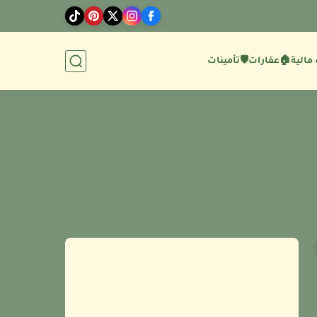
مالية
🏠عقارات
🛡️تأمينات