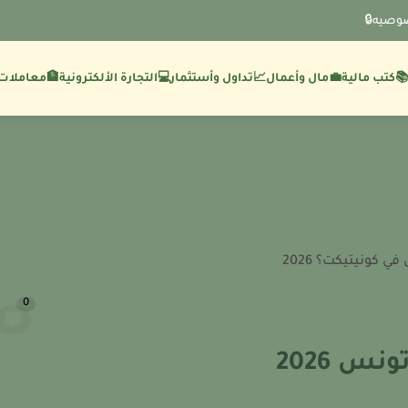
وصيه🔒
💼مال وأعمال
🏦معاملات 
كتب مالية
📈تداول وأستثمار
💻التجارة الألكترونية
ي كونيتيكت؟ 2026
0
س 2026