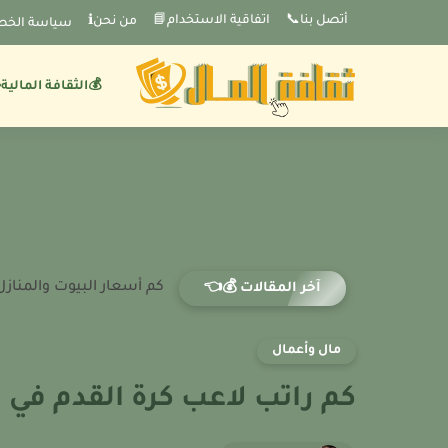
-->
أتصل بنا📞
اتفاقية الاستخدام📘
من نحنℹ️
سياسة الخص
💰الثقافة المالية
كم أسعار البيوت والمنازل ف
آخر المقالات 💰👈
مال وأعمال
كم راتب لاعب كرة القدم في تون