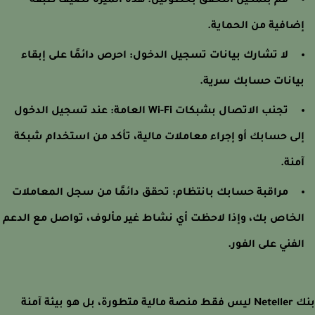
قم بتمكين التحقق بخطوتين: هذه الميزة تضيف طبقة
ضافية من الحماية.
لا تشارك بيانات تسجيل الدخول: احرص دائمًا على إبقاء
يانات حسابك سرية.
تجنب الاتصال بشبكات Wi-Fi العامة: عند تسجيل الدخول
لى حسابك أو إجراء معاملات مالية، تأكد من استخدام شبكة
منة.
مراقبة حسابك بانتظام: تحقق دائمًا من سجل المعاملات
لخاص بك، وإذا لاحظت أي نشاط غير مألوف، تواصل مع الدعم
لفني على الفور.
بنك Neteller ليس فقط منصة مالية متطورة، بل هو بيئة آمنة