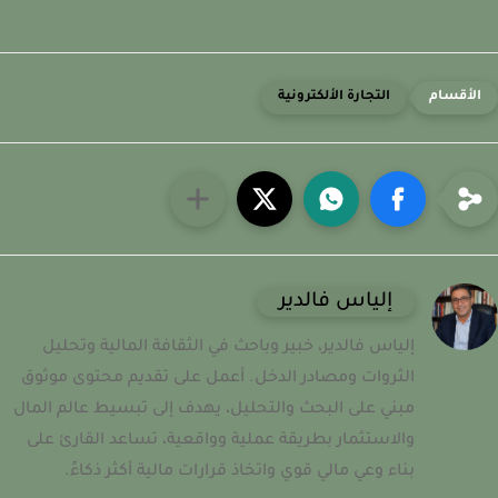
التجارة الألكترونية
إلياس فالدير
إلياس فالدير، خبير وباحث في الثقافة المالية وتحليل
الثروات ومصادر الدخل. أعمل على تقديم محتوى موثوق
مبني على البحث والتحليل، يهدف إلى تبسيط عالم المال
والاستثمار بطريقة عملية وواقعية، تساعد القارئ على
بناء وعي مالي قوي واتخاذ قرارات مالية أكثر ذكاءً.