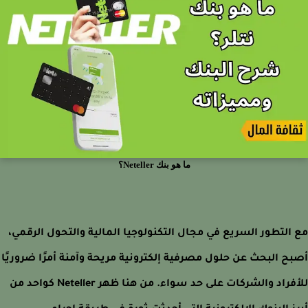
ما هو بنك Neteller؟
التطور السريع في مجال التكنولوجيا المالية والتحول الرقمي،
ح البحث عن حلول مصرفية إلكترونية مريحة وآمنة أمرًا ضروريًا
للأفراد والشركات على حد سواء. من هنا ظهر Neteller كواحد من