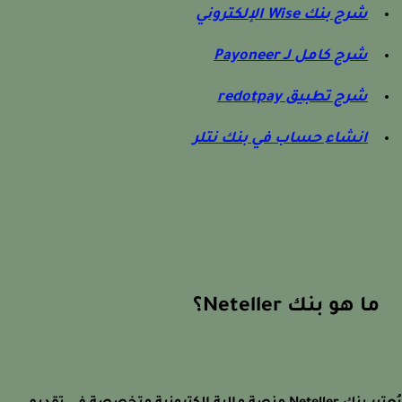
شرح بنك Wise الإلكتروني
شرح كامل لـ Payoneer
شرح تطبيق redotpay
انشاء حساب في بنك نتلر
ما هو بنك Neteller؟