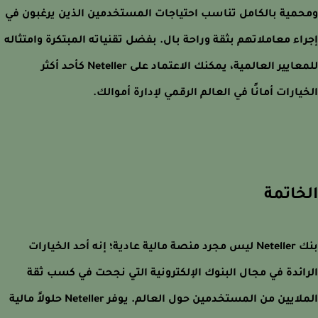
مية بالكامل تناسب احتياجات المستخدمين الذين يرغبون في
اء معاملاتهم بثقة وراحة بال. بفضل تقنياته المبتكرة وامتثاله
للمعايير العالمية، يمكنك الاعتماد على Neteller كأحد أكثر
يارات أمانًا في العالم الرقمي لإدارة أموالك.
خاتمة
بنك Neteller ليس مجرد منصة مالية عادية؛ إنه أحد الخيارات
ائدة في مجال البنوك الإلكترونية التي نجحت في كسب ثقة
الملايين من المستخدمين حول العالم. يوفر Neteller حلولاً مالية