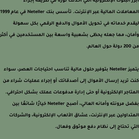
ز البنوك الإلكترونية التي أحدثت ثورة في طريقة إجراء
المعاملات المالية عبر الإنترنت. تأسس بنك Neteller في عام 1999
دم خدماته في تحويل الأموال والدفع الرقمي بكل سهولة
ان، مما جعله يحظى بشعبية واسعة بين المستخدمين في أكثر
لعالم.
يتميز Neteller بتوفير حلول مالية تناسب احتياجات العصر، سواء
 تريد إرسال الأموال إلى أصدقائك أو إجراء عمليات شراء من
تاجر الإلكترونية أو حتى إدارة مدفوعات عملك بشكل احترافي.
بفضل مرونته وأمانه العالي، أصبح Neteller خيارًا شائعًا بين
تداولين عبر الإنترنت، عشاق الألعاب الإلكترونية، والشركات
ي تحتاج إلى نظام دفع موثوق وفعال.