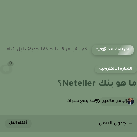
كم راتب مضيف الطيران؟ دليل شامل حول الدخل والمزايا 2026
آخر المقالات 💰👈
0
لتجارة الألكترونية
هو بنك Neteller؟
إلياس فالدير
منذ بضع سنوات
جدول التنقل