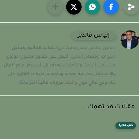
إلياس فالدير
إلياس فالدير، خبير وباحث في الثقافة المالية وتحليل
الثروات ومصادر الدخل. أعمل على تقديم محتوى موثوق
مبني على البحث والتحليل، يهدف إلى تبسيط عالم المال
والاستثمار بطريقة عملية وواقعية، تساعد القارئ على
بناء وعي مالي قوي واتخاذ قرارات مالية أكثر ذكاءً.
قالات قد تهمك
كتب مالية