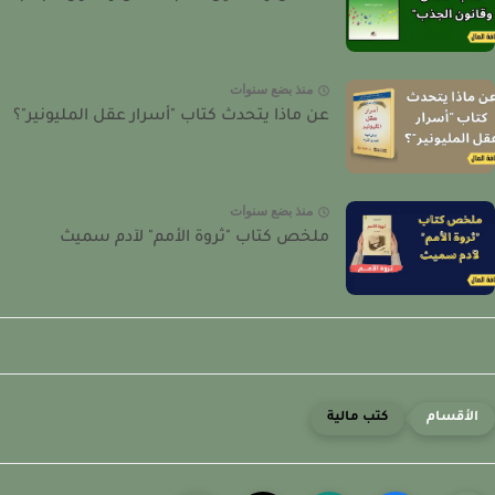
منذ بضع سنوات
عن ماذا يتحدث كتاب "أسرار عقل المليونير"؟
منذ بضع سنوات
ملخص كتاب "ثروة الأمم" لآدم سميث
كتب مالية