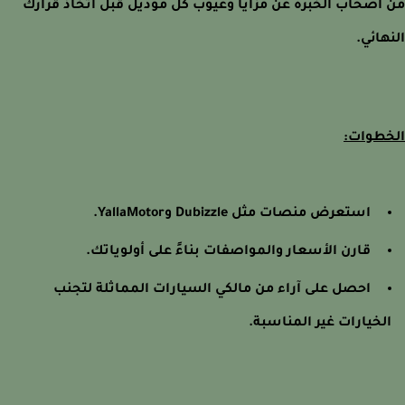
أصحاب الخبرة عن مزايا وعيوب كل موديل قبل اتخاذ قرارك
هائي.
طوات:
استعرض منصات مثل Dubizzle وYallaMotor.
قارن الأسعار والمواصفات بناءً على أولوياتك.
احصل على آراء من مالكي السيارات المماثلة لتجنب
لخيارات غير المناسبة.