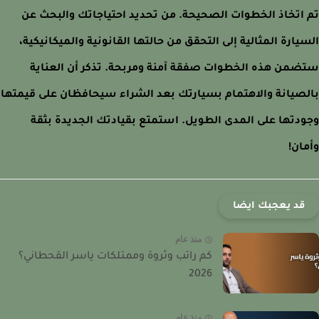
اتخاذ الخطوات الصحيحة. من تحديد احتياجاتك والبحث عن
يارة المثالية إلى التحقق من حالتها القانونية والميكانيكية،
من هذه الخطوات صفقة آمنة ومربحة. تذكر أن العناية
صيانة والاهتمام بسيارتك بعد الشراء سيحافظان على قيمتها
دتها على المدى الطويل. استمتع بقيادتك الجديدة بثقة
ان!
قد يعجبك ايضا
منذ عام
كم راتب وثروة وممتلكات ياسر القحطاني؟
2026
منذ عام