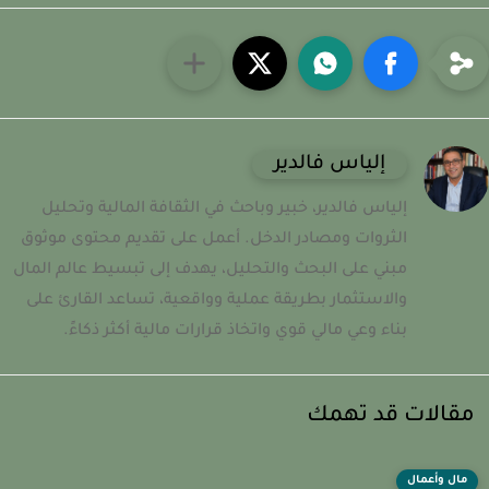
إلياس فالدير
إلياس فالدير، خبير وباحث في الثقافة المالية وتحليل
الثروات ومصادر الدخل. أعمل على تقديم محتوى موثوق
مبني على البحث والتحليل، يهدف إلى تبسيط عالم المال
والاستثمار بطريقة عملية وواقعية، تساعد القارئ على
بناء وعي مالي قوي واتخاذ قرارات مالية أكثر ذكاءً.
قالات قد تهمك
مال وأعمال