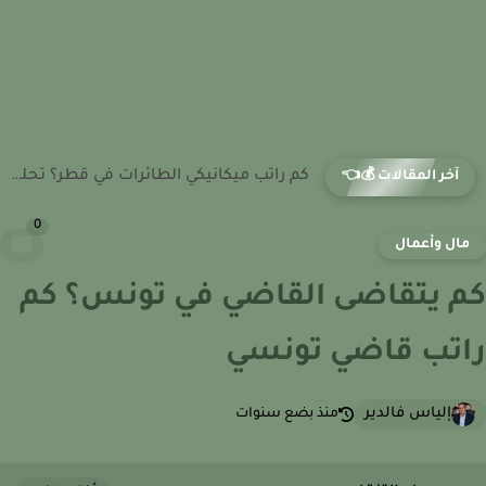
كم راتب ميكانيكي الطائرات في السعودية؟ العقود والمزايا داخل شركات...
آخر المقالات 💰👈
0
ال وأعمال
 يتقاضى القاضي في تونس؟ كم
تب قاضي تونسي
إلياس فالدير
منذ بضع سنوات