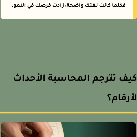
فكلما كانت لغتك واضحة، زادت فرصك في النمو.
ف تترجم المحاسبة الأحداث
رقام؟