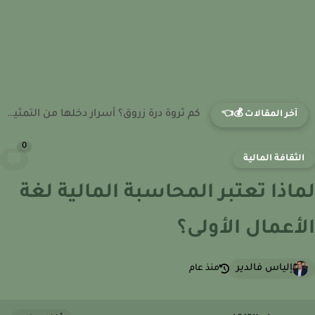
كم ثروة مي عز الدين؟ مصادر أرباحها من المسلسلات والشراكات...
آخر المقالات 💰👈
0
لثقافة المالية
اذا تعتبر المحاسبة المالية لغة
أعمال الأولى؟
إلياس فالدير
منذ عام