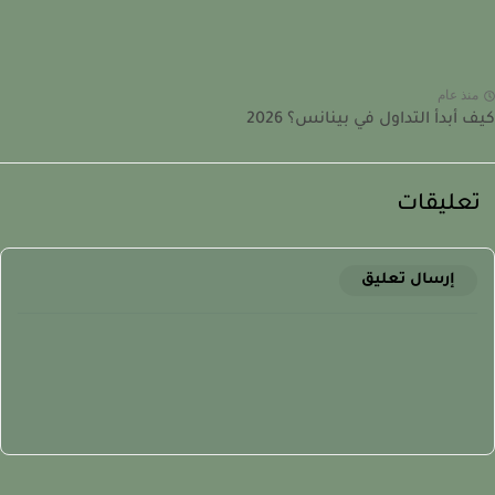
نذ عام
 أبدأ التداول في بينانس؟ 2026
عليقات
إرسال تعليق