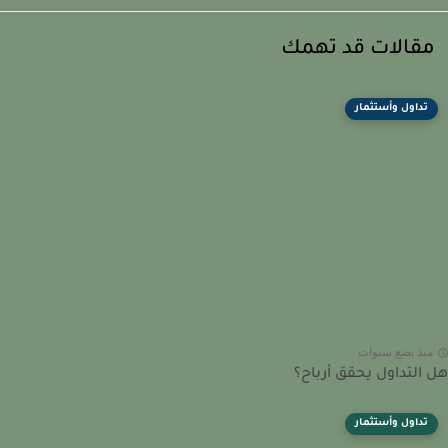
قالات قد تهمك
تداول وأستثمار
نذ بضع سنوات
التداول يحقق أرباح؟
تداول وأستثمار