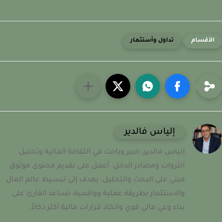
تداول وأستثمار
إلياس فالدير
إلياس فالدير، خبير وباحث في الثقافة المالية وتحليل
الثروات ومصادر الدخل. أعمل على تقديم محتوى موثوق
مبني على البحث والتحليل، يهدف إلى تبسيط عالم المال
والاستثمار بطريقة عملية وواقعية، تساعد القارئ على
بناء وعي مالي قوي واتخاذ قرارات مالية أكثر ذكاءً.