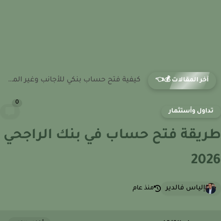
كيفية فتح حساب بنكي للأجانب وغير المقيمين في تونس
آخر المقالات 💰👈
0
داول وأستثمار
يقة فتح حساب في بنك الراجحي
20
إلياس فالدير
منذ عام