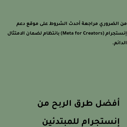
 الضروري مراجعة أحدث الشروط على موقع دعم
إنستجرام (Meta for Creators) بانتظام لضمان الامتثال
ائم.
أفضل طرق الربح من
إنستجرام للمبتدئين