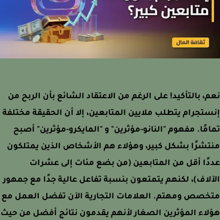
، بالتأكيد! على الرغم من الاعتقاد الشائع بأن الربح من
تجرام يتطلب ملايين المتابعين، إلا أن الحقيقة مختلفة
مًا. مفهوم "النانو-مؤثرين" و "المايكرو-مؤثرين" أصبح
شرًا بشكل كبير، وهؤلاء هم الأشخاص الذين يمتلكون
ًا أقل من المتابعين (من بضع مئات إلى عشرات
لاف)، لكنهم يتمتعون بنسبة تفاعل عالية جدًا مع جمهور
خصص ومهتم. العلامات التجارية الآن تفضل العمل مع
اء المؤثرين الصغار لأنهم يقدمون نتائج أفضل من حيث