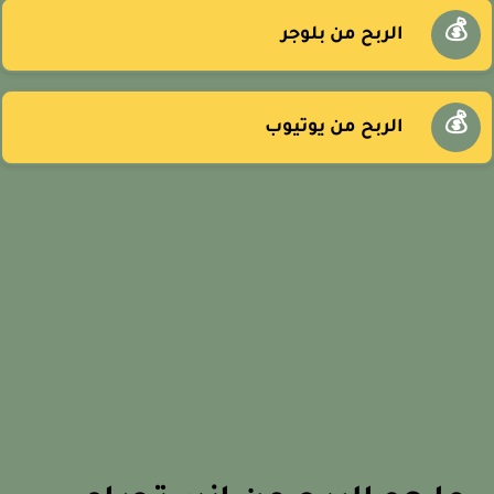
💰
الربح من بلوجر
💰
الربح من يوتيوب