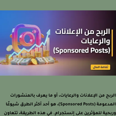
بح من الإعلانات والرعايات، أو ما يعرف بالمنشورات
المدعومة (Sponsored Posts)، هو أحد أكثر الطرق شيوعًا
حية للمؤثرين على إنستجرام. في هذه الطريقة، تتعاون